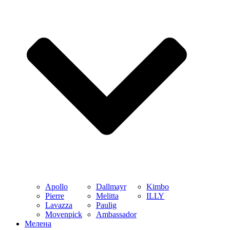
Apollo
Dallmayr
Kimbo
Pierre
Melitta
ILLY
Lavazza
Paulig
Movenpick
Ambassador
Мелена