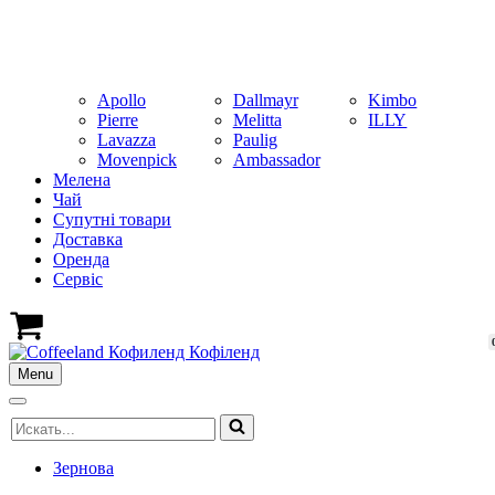
Apollo
Dallmayr
Kimbo
Pierre
Melitta
ILLY
Lavazza
Paulig
Movenpick
Ambassador
Мелена
Чай
Супутні товари
Доставка
Оренда
Cервіс
Кошик
Menu
Меню
навігації
Меню
Шукати...
навігації
Зернова