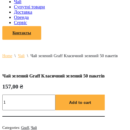
Чай
Супутні товари
Доставка
Оренда
Cервіс
Контакты
Home
\
Чай
\
Чай зелений Graff Класичний зелений 50 пакетів
Чай зелений Graff Класичний зелений 50 пакетів
157,00
₴
Чай
зелений
Add to cart
Graff
Класичний
зелений
50
Categories:
Graff
,
Чай
пакетів