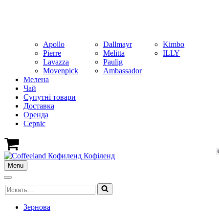
Apollo
Dallmayr
Kimbo
Pierre
Melitta
ILLY
Lavazza
Paulig
Movenpick
Ambassador
Мелена
Чай
Супутні товари
Доставка
Оренда
Cервіс
Кошик
Menu
Меню
навігації
Меню
Шукати...
навігації
Зернова