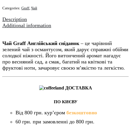
50
Categories:
Graff
,
Чай
пакетів
quantity
Description
Additional information
Чай Graff Англійський сніданок
– це чарівний
зелений чай з османтусом, який дарує справжні обійми
солодкої ніжності. Його витончений аромат нагадує
про весняний сад, а смак, багатий на квіткові та
фруктові ноти, зачаровує своєю м’якістю та легкістю.
ДОСТАВКА
ПО КИЄВУ
Від 800 грн. кур’єром
безкоштовно
60 грн. при замовленні до 800 грн.