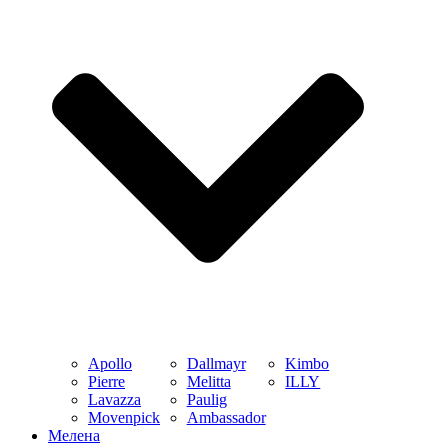
Apollo
Dallmayr
Kimbo
Pierre
Melitta
ILLY
Lavazza
Paulig
Movenpick
Ambassador
Мелена