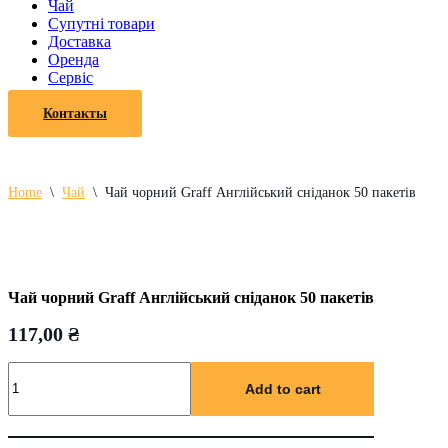
Чай
Супутні товари
Доставка
Оренда
Cервіс
Контакты
Home
\
Чай
\
Чай чорний Graff Англійський сніданок 50 пакетів
Чай чорний Graff Англійський сніданок 50 пакетів
117,00
₴
Чай
чорний
Add to cart
Graff
Англійський
сніданок