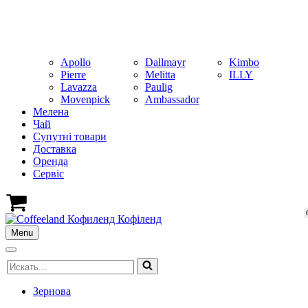
Apollo
Dallmayr
Kimbo
Pierre
Melitta
ILLY
Lavazza
Paulig
Movenpick
Ambassador
Мелена
Чай
Супутні товари
Доставка
Оренда
Cервіс
Кошик
Menu
Меню
навігації
Меню
Шукати...
навігації
Зернова