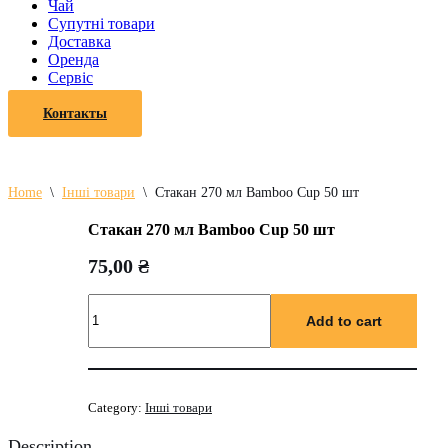
Чай
Супутні товари
Доставка
Оренда
Cервіс
Контакты
Home
\
Інші товари
\
Стакан 270 мл Bamboo Cup 50 шт
Стакан 270 мл Bamboo Cup 50 шт
75,00
₴
Стакан
270
Add to cart
мл
Bamboo
Cup
50
Category:
Інші товари
шт
quantity
Description