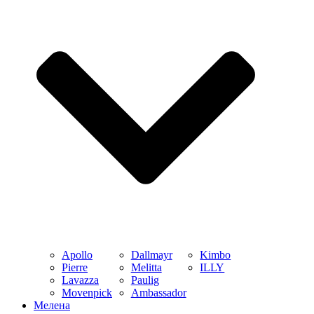
Apollo
Dallmayr
Kimbo
Pierre
Melitta
ILLY
Lavazza
Paulig
Movenpick
Ambassador
Мелена