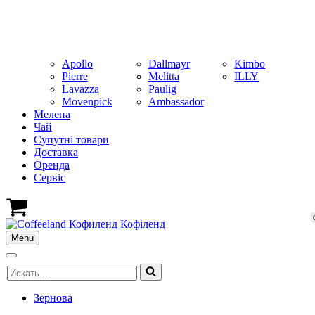
Apollo
Dallmayr
Kimbo
Pierre
Melitta
ILLY
Lavazza
Paulig
Movenpick
Ambassador
Мелена
Чай
Супутні товари
Доставка
Оренда
Cервіс
Кошик
Menu
Меню
навігації
Меню
Шукати...
навігації
Зернова