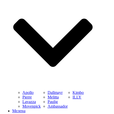
Apollo
Dallmayr
Kimbo
Pierre
Melitta
ILLY
Lavazza
Paulig
Movenpick
Ambassador
Мелена