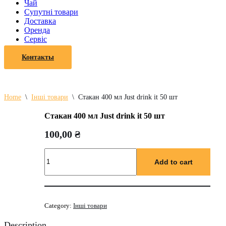
Чай
Супутні товари
Доставка
Оренда
Cервіс
Контакты
Home
\
Інші товари
\
Стакан 400 мл Just drink it 50 шт
Стакан 400 мл Just drink it 50 шт
100,00
₴
Стакан
400
Add to cart
мл
Just
drink
it
Category:
Інші товари
50
шт
Description
quantity