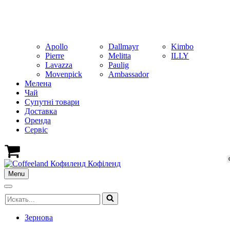
Apollo
Dallmayr
Kimbo
Pierre
Melitta
ILLY
Lavazza
Paulig
Movenpick
Ambassador
Мелена
Чай
Супутні товари
Доставка
Оренда
Cервіс
Кошик
Menu
Меню
навігації
Меню
Шукати...
навігації
Зернова