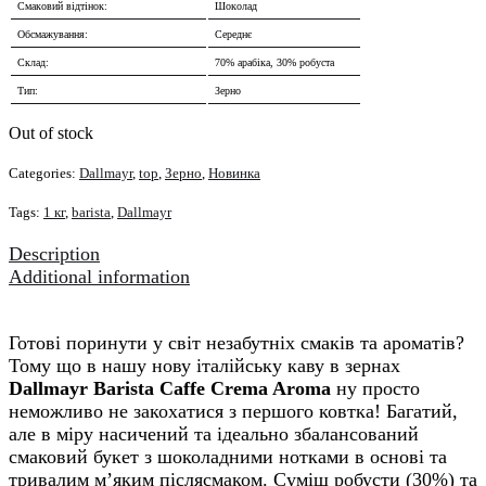
Смаковий відтінок:
Шоколад
Обсмажування:
Середнє
Склад:
70% арабіка, 30% робуста
Тип:
Зерно
Out of stock
Categories:
Dallmayr
,
top
,
Зерно
,
Новинка
Tags:
1 кг
,
barista
,
Dallmayr
Description
Additional information
Готові поринути у світ незабутніх смаків та ароматів?
Тому що в нашу нову італійську каву в зернах
Dallmayr Barista Caffe Crema Aroma
ну просто
неможливо не закохатися з першого ковтка! Багатий,
але в міру насичений та ідеально збалансований
смаковий букет з шоколадними нотками в основі та
тривалим м’яким післясмаком. Суміш робусти (30%) та