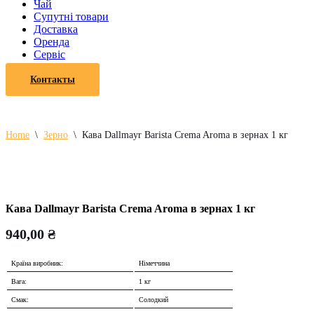
Чай
Супутні товари
Доставка
Оренда
Cервіс
Контакты
Home
\
Зерно
\
Кава Dallmayr Barista Crema Aroma в зернах 1 кг
Кава Dallmayr Barista Crema Aroma в зернах 1 кг
940,00
₴
Країна виробник:
Німеччина
Вага:
1 кг
Смак:
Солодкий