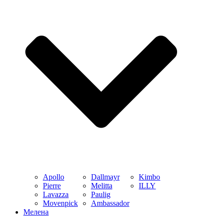
Apollo
Dallmayr
Kimbo
Pierre
Melitta
ILLY
Lavazza
Paulig
Movenpick
Ambassador
Мелена