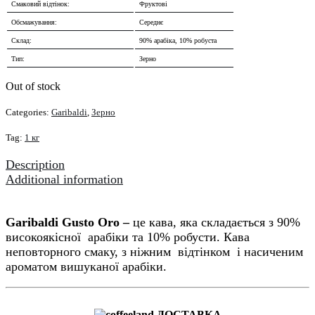
Смаковий відтінок:
Фруктові
Обсмажування:
Середнє
Склад:
90% арабіка, 10% робуста
Тип:
Зерно
Out of stock
Categories:
Garibaldi
,
Зерно
Tag:
1 кг
Description
Additional information
Garibaldi Gusto Oro –
це кава, яка складається з 90%
високоякісної арабіки та 10% робусти. Кава
неповторного смаку, з ніжним відтінком і насиченим
ароматом вишуканої арабіки.
ДОСТАВКА