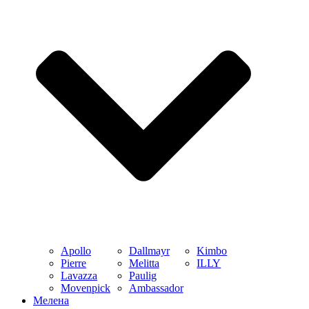
Apollo
Dallmayr
Kimbo
Pierre
Melitta
ILLY
Lavazza
Paulig
Movenpick
Ambassador
Мелена