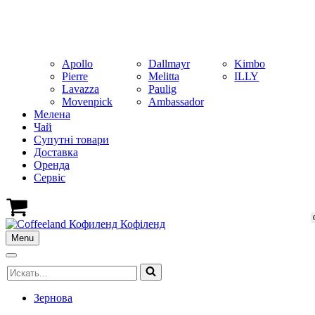
Apollo
Dallmayr
Kimbo
Pierre
Melitta
ILLY
Lavazza
Paulig
Movenpick
Ambassador
Мелена
Чай
Супутні товари
Доставка
Оренда
Cервіс
Кошик
Menu
Меню
навігації
Меню
Шукати...
навігації
Зернова