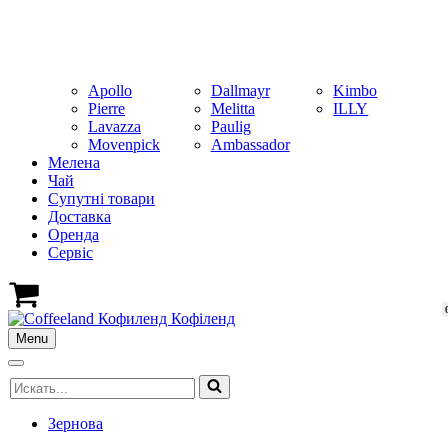
Apollo
Dallmayr
Kimbo
Pierre
Melitta
ILLY
Lavazza
Paulig
Movenpick
Ambassador
Мелена
Чай
Супутні товари
Доставка
Оренда
Cервіс
Кошик
Menu
Меню
навігації
Меню
Шукати...
навігації
Зернова