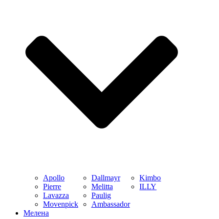
Apollo
Dallmayr
Kimbo
Pierre
Melitta
ILLY
Lavazza
Paulig
Movenpick
Ambassador
Мелена