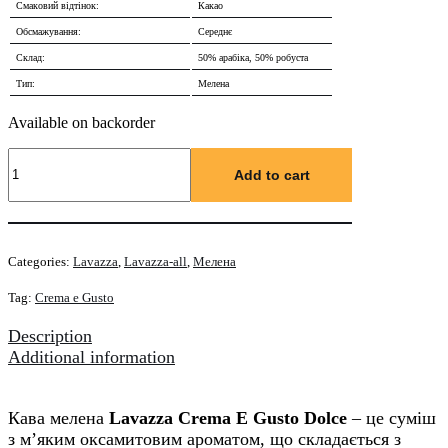
Смаковий відтінок:
Какао
Обсмажування:
Середнє
Склад:
50% арабіка, 50% робуста
Тип:
Мелена
Available on backorder
Кава
мелена
Add to cart
Lavazza
Crema
E
Gusto
Categories:
Lavazza
,
Lavazza-all
,
Мелена
Dolce
250
Tag:
Crema e Gusto
г
quantity
Description
Additional information
Кава мелена
Lavazza Crema E Gusto Dolce
– це суміш
з м’яким оксамитовим ароматом, що складається з