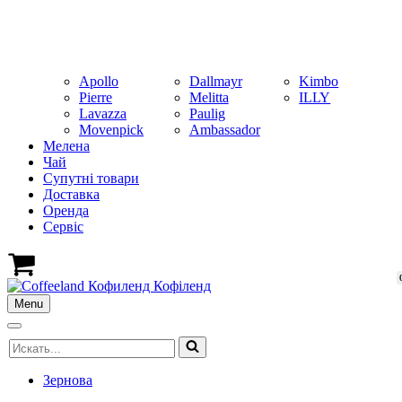
Apollo
Dallmayr
Kimbo
Pierre
Melitta
ILLY
Lavazza
Paulig
Movenpick
Ambassador
Мелена
Чай
Супутні товари
Доставка
Оренда
Cервіс
Кошик
Menu
Меню
навігації
Меню
Шукати...
навігації
Зернова