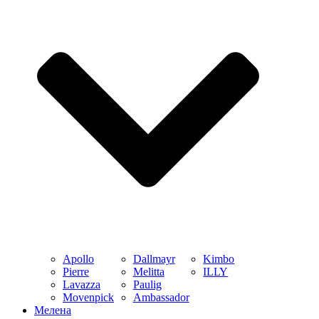
Apollo
Dallmayr
Kimbo
Pierre
Melitta
ILLY
Lavazza
Paulig
Movenpick
Ambassador
Мелена