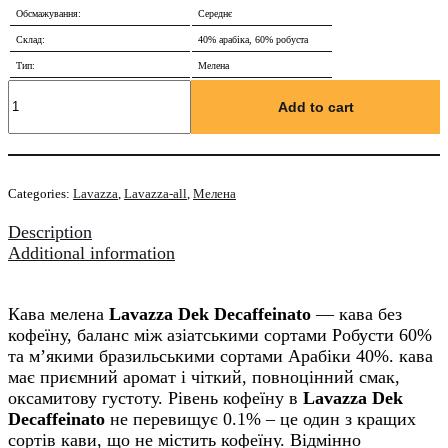
Обсмажування:
Середнє
Склад:
40% арабіка, 60% робуста
Тип:
Мелена
Кава
мелена
Add to cart
Lavazza
Decaffeinato
з/
б
Categories:
Lavazza
,
Lavazza-all
,
Мелена
250
г
Description
quantity
Additional information
Кава мелена
Lavazza Dek Decaffeinato
― кава без
кофеїну, баланс між азіатськими сортами Робусти 60%
та м’якими бразильськими сортами Арабіки 40%. кава
має приємний аромат і чіткий, повноцінний смак,
оксамитову густоту. Рівень кофеїну в
Lavazza Dek
Decaffeinato
не перевищує 0.1% – це один з кращих
сортів кави, що не містить кофеїну. Відмінно