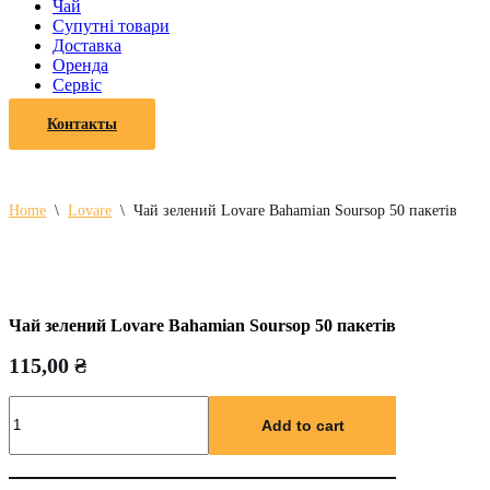
Чай
Супутні товари
Доставка
Оренда
Cервіс
Контакты
Home
\
Lovare
\
Чай зелений Lovare Bahamian Soursop 50 пакетів
Чай зелений Lovare Bahamian Soursop 50 пакетів
115,00
₴
Чай
зелений
Add to cart
Lovare
Bahamian
Soursop