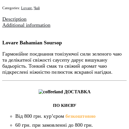
50
Categories:
Lovare
,
Чай
пакетів
quantity
Description
Additional information
Lovare Bahamian Soursop
Гармонійне поєднання тонізуючої сили зеленого чаю
та делікатної свіжості саусепу дарує вишукану
бадьорість. Тонкий смак та свіжий аромат чаю
підкреслені ніжністю пелюсток яскравої нагідки.
ДОСТАВКА
ПО КИЄВУ
Від 800 грн. кур’єром
безкоштовно
60 грн. при замовленні до 800 грн.