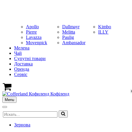
Apollo
Dallmayr
Kimbo
Pierre
Melitta
ILLY
Lavazza
Paulig
Movenpick
Ambassador
Мелена
Чай
Супутні товари
Доставка
Оренда
Cервіс
Кошик
Menu
Меню
навігації
Меню
Шукати...
навігації
Зернова