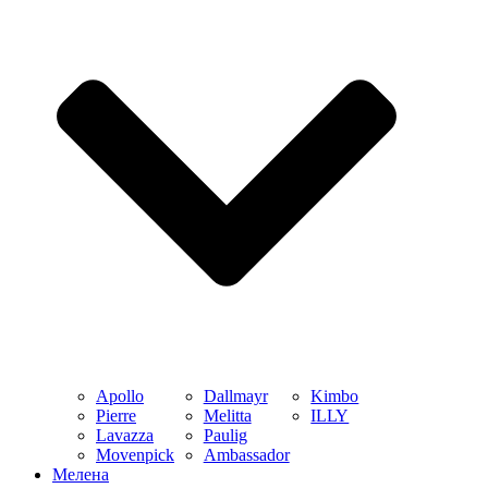
Apollo
Dallmayr
Kimbo
Pierre
Melitta
ILLY
Lavazza
Paulig
Movenpick
Ambassador
Мелена