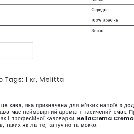
Середнє
100% арабіка
Зерно
о
Tags:
1 кг
,
Melitta
 це кава, яка призначена для м’яких напоїв з д
ва має неймовірний аромат і насичений смак. Пр
так і професійної кавоварки.
BellaCrema Crema
 таких як латте, капучіно та мокко.