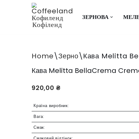
Перейти
ЗЕРНОВА
МЕЛ
до
вмісту
Home
\
Зерно
\
Кава Melitta B
Кава Melitta BellaCrema Crema 
920,00
₴
Країна виробник:
Вага:
Смак:
Смаковий відтінок: