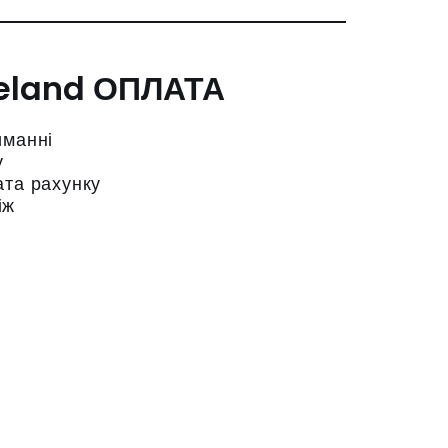
ОПЛАТА
иманні
у
ата рахунку
іж