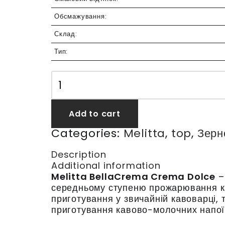
Обсмажування:
Склад:
Тип:
Add to cart
Categories:
Melitta
,
top
,
Зерн
Description
Additional information
Melitta BellaCrema Crema Dolce
–
середньому ступеню прожарювання ка
приготування у звичайній кавоварці, 
приготування кавово-молочних напоїв,