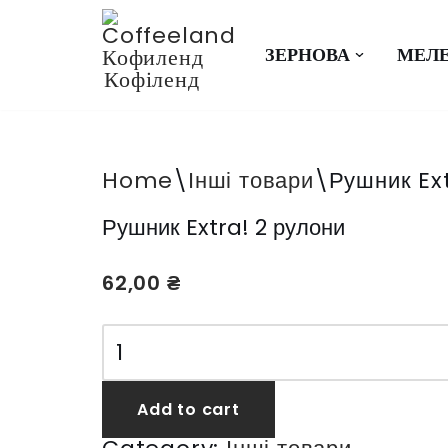
Перейти
ЗЕРНОВА
МЕЛ
до
вмісту
Home
\
Інші товари
\
Рушник Ext
Рушник Extra! 2 рулони
62,00
₴
Add to cart