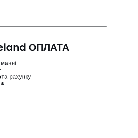
ОПЛАТА
иманні
у
ата рахунку
іж