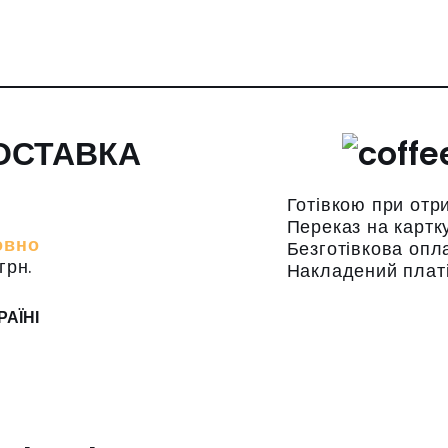
ОСТАВКА
Готівкою при отр
Переказ на картк
овно
Безготівкова опл
грн.
Накладений плат
РАЇНІ