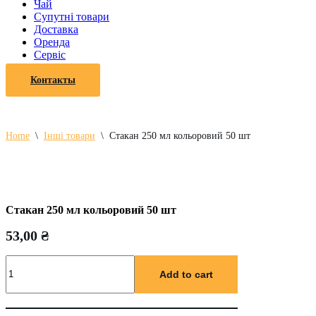
Чай
Супутні товари
Доставка
Оренда
Cервіс
Контакты
Home
\
Інші товари
\
Стакан 250 мл кольоровий 50 шт
Стакан 250 мл кольоровий 50 шт
53,00
₴
Стакан
250
Add to cart
мл
кольоровий
50