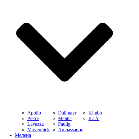
Apollo
Dallmayr
Kimbo
Pierre
Melitta
ILLY
Lavazza
Paulig
Movenpick
Ambassador
Мелена