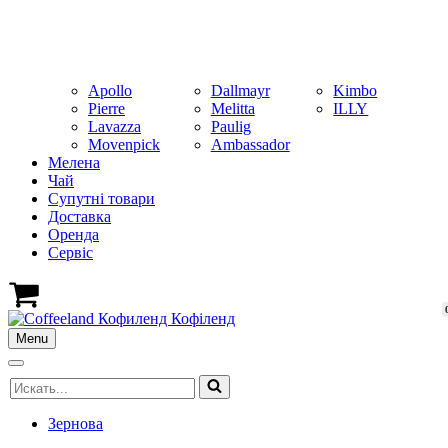
Apollo
Dallmayr
Kimbo
Pierre
Melitta
ILLY
Lavazza
Paulig
Movenpick
Ambassador
Мелена
Чай
Супутні товари
Доставка
Оренда
Cервіс
Кошик
Menu
Меню
навігації
Меню
Шукати...
навігації
Зернова