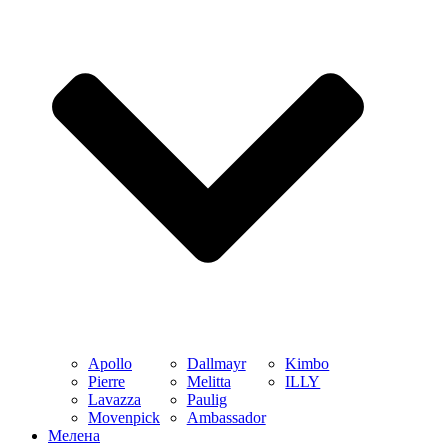
Apollo
Dallmayr
Kimbo
Pierre
Melitta
ILLY
Lavazza
Paulig
Movenpick
Ambassador
Мелена