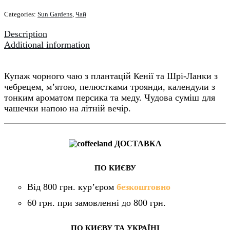
Луг
Categories:
Sun Gardens
,
Чай
40
пакетів
Description
quantity
Additional information
Купаж чорного чаю з плантацій Кенії та Шрі-Ланки з
чебрецем, м’ятою, пелюстками троянди, календули з
тонким ароматом персика та меду. Чудова суміш для
чашечки напою на літній вечір.
ДОСТАВКА
ПО КИЄВУ
Від 800 грн. кур’єром
безкоштовно
60 грн. при замовленні до 800 грн.
ПО КИЄВУ ТА УКРАЇНІ