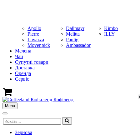
Apollo
Dallmayr
Kimbo
Pierre
Melitta
ILLY
Lavazza
Paulig
Movenpick
Ambassador
Мелена
Чай
Супутні товари
Доставка
Оренда
Cервіс
Кошик
Menu
Меню
навігації
Меню
Шукати...
навігації
Зернова