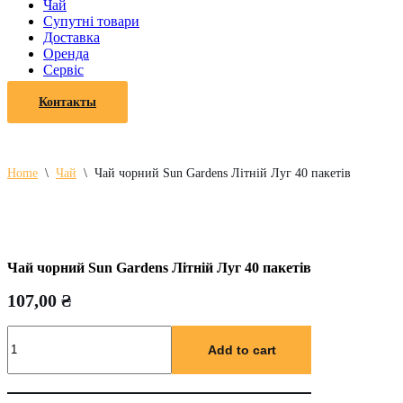
Чай
Супутні товари
Доставка
Оренда
Cервіс
Контакты
Home
\
Чай
\
Чай чорний Sun Gardens Літній Луг 40 пакетів
Чай чорний Sun Gardens Літній Луг 40 пакетів
107,00
₴
Чай
чорний
Add to cart
Sun
Gardens
Літній