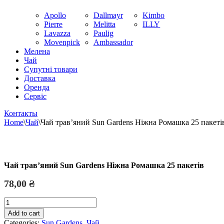
Apollo
Dallmayr
Kimbo
Pierre
Melitta
ILLY
Lavazza
Paulig
Movenpick
Ambassador
Мелена
Чай
Супутні товари
Доставка
Оренда
Cервіс
Контакты
Home
\
Чай
\
Чай травʼяний Sun Gardens Ніжна Ромашка 25 пакеті
Чай травʼяний Sun Gardens Ніжна Ромашка 25 пакетів
78,00
₴
Чай
травʼяний
Add to cart
Sun
Categories:
Sun Gardens
,
Чай