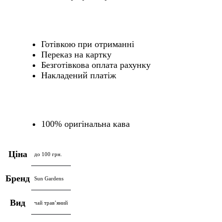
Готівкою при отриманні
Переказ на картку
Безготівкова оплата рахунку
Накладений платіж
100% оригінальна кава
Ціна
до 100 грн.
Бренд
Sun Gardens
Вид
чай травʼяний