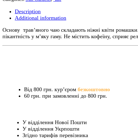
Gardens
Ніжна
Description
Ромашка
Additional information
25
пакетів
Основу трав’яного чаю складають ніжні квіти ромашки
quantity
пікантність у м’яку гаму. Не містить кофеїну, сприяє ре
Від 800 грн. кур’єром
безкоштовно
60 грн. при замовленні до 800 грн.
У відділення Нової Пошти
У відділення Укрпошти
Згідно тарифів перевізника