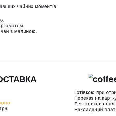
равіших чайних моментів!
ю.
ергамотом.
чай з малиною.
ОСТАВКА
Готівкою при отр
Переказ на картк
овно
Безготівкова опл
грн.
Накладений плат