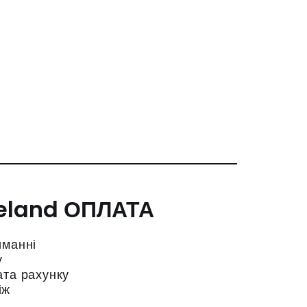
ОПЛАТА
иманні
у
ата рахунку
іж