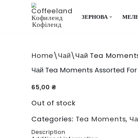
Перейти
ЗЕРНОВА
МЕЛ
до
вмісту
Home
\
Чай
\
Чай Tea Moments 
Чай Tea Moments Assorted For 
65,00
₴
Out of stock
Categories:
Tea Moments
,
Ча
Description