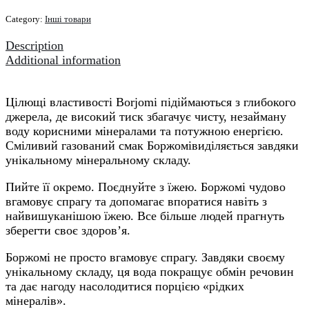
quantity
Category:
Інші товари
Description
Additional information
Цілющі властивості Borjomi підіймаються з глибокого
джерела, де високий тиск збагачує чисту, незайману
воду корисними мінералами та потужною енергією.
Сміливий газований смак Боржомівиділяється завдяки
унікальному мінеральному складу.
Пийте її окремо. Поєднуйте з їжею. Боржомі чудово
вгамовує спрагу та допомагає впоратися навіть з
найвишуканішою їжею. Все більше людей прагнуть
зберегти своє здоров’я.
Боржомі не просто вгамовує спрагу. Завдяки своєму
унікальному складу, ця вода покращує обмін речовин
та дає нагоду насолодитися порцією «рідких
мінералів».