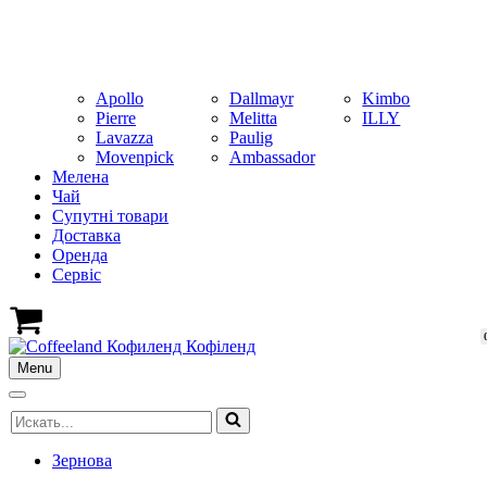
Apollo
Dallmayr
Kimbo
Pierre
Melitta
ILLY
Lavazza
Paulig
Movenpick
Ambassador
Мелена
Чай
Супутні товари
Доставка
Оренда
Cервіс
Кошик
Menu
Меню
навігації
Меню
Шукати...
навігації
Зернова