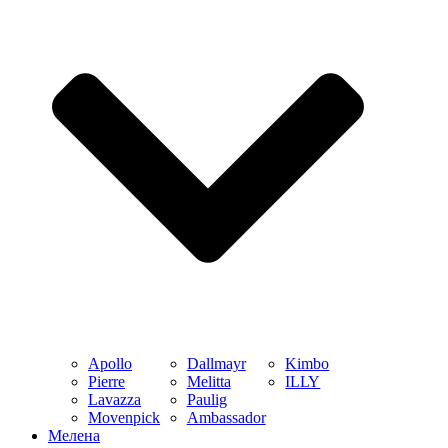
Apollo
Dallmayr
Kimbo
Pierre
Melitta
ILLY
Lavazza
Paulig
Movenpick
Ambassador
Мелена