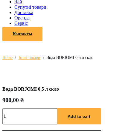
Чай
Супутні товари
Доставка
Оренда
Cервіс
Контакты
Home
\
Інші товари
\
Вода BORJOMI 0,5 л скло
Вода BORJOMI 0,5 л скло
900,00
₴
Вода
BORJOMI
Add to cart
0,5
л
скло