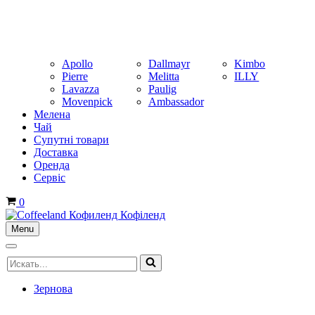
Apollo
Dallmayr
Kimbo
Pierre
Melitta
ILLY
Lavazza
Paulig
Movenpick
Ambassador
Мелена
Чай
Супутні товари
Доставка
Оренда
Cервіс
Корзина
0
Menu
Меню
навигации
Меню
Искать...
навигации
Зернова