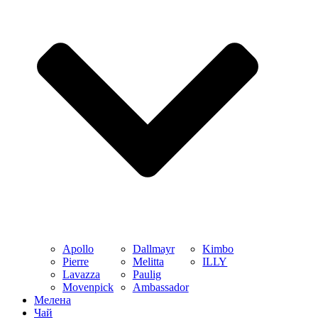
Apollo
Dallmayr
Kimbo
Pierre
Melitta
ILLY
Lavazza
Paulig
Movenpick
Ambassador
Мелена
Чай