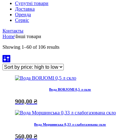
Супутні товари
Доставка
Оренда
Cервіс
Контакты
Home
\
Інші товари
Showing 1–60 of 106 results
Вода BORJOMI 0,5 л скло
900,00
₴
Вода Моршинська 0,33 л слабогазована скло
560,00
₴