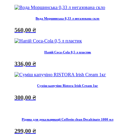
Вода Моршинська 0,33 л негазована скло
560,00
₴
Напій Coca-Сola 0,5 л пластик
336,00
₴
Суміш капучіно Ristora Irish Cream 1кг
300,00
₴
Рідина для декальцинації Coffeein clean Decalcinate 1000 мл
299,00
₴