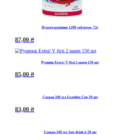
Цукорозамінник 1200 таблеток, 72г
87,00
₴
Рушник Extra! V білі 2 шари 150 шт
85,00
₴
Стакан 340 мл Graphite Сup 50 шт
83,00
₴
Стакан 340 мл Just drink it 50 шт