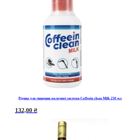
Рідина для чищення молочної системи Coffeein clean Milk 250 мл
132,00
₴