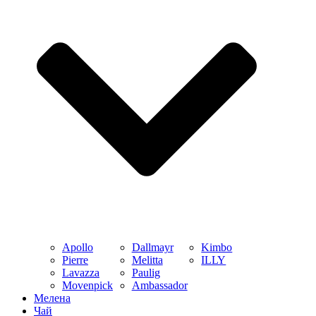
Apollo
Dallmayr
Kimbo
Pierre
Melitta
ILLY
Lavazza
Paulig
Movenpick
Ambassador
Мелена
Чай