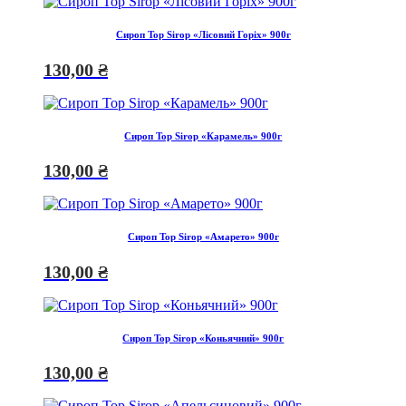
Сироп Top Sirop «Лісовий Горіх» 900г
130,00
₴
Сироп Top Sirop «Карамель» 900г
130,00
₴
Сироп Top Sirop «Амарето» 900г
130,00
₴
Сироп Top Sirop «Коньячний» 900г
130,00
₴