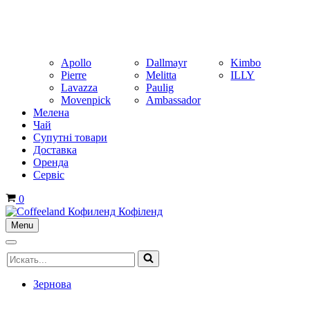
Apollo
Dallmayr
Kimbo
Pierre
Melitta
ILLY
Lavazza
Paulig
Movenpick
Ambassador
Мелена
Чай
Супутні товари
Доставка
Оренда
Cервіс
Корзина
0
Menu
Меню
навигации
Меню
Искать...
навигации
Зернова