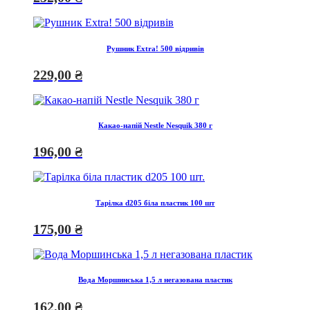
Рушник Extra! 500 відривів
229,00
₴
Какао-напій Nestle Nesquik 380 г
196,00
₴
Тарілка d205 біла пластик 100 шт
175,00
₴
Вода Моршинська 1,5 л негазована пластик
162,00
₴