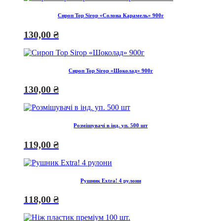
Сироп Top Sirop «Солона Карамель» 900г
130,00
₴
Сироп Top Sirop «Шоколад» 900г
130,00
₴
Розмішувачі в інд. уп. 500 шт
119,00
₴
Рушник Extra! 4 рулони
118,00
₴