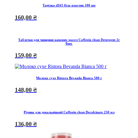
Тарілка d165 біла пластик 100 шт
160,00
₴
Таблетки для чищення кавових масел Coffeein clean Detergent 2г
8шт.
159,00
₴
Молоко сухе Ristora Bevanda Bianca 500 г
148,00
₴
Рідина для декальцінації Coffeein clean Decalcinate 250 мл
136,00
₴