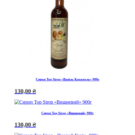
Сироп Top Sirop «Ваніль Карамель» 900г
130,00
₴
Сироп Top Sirop «Вишневий» 900г
130,00
₴